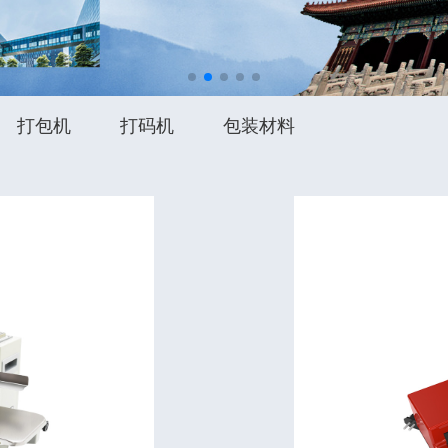
打包机
打码机
包装材料