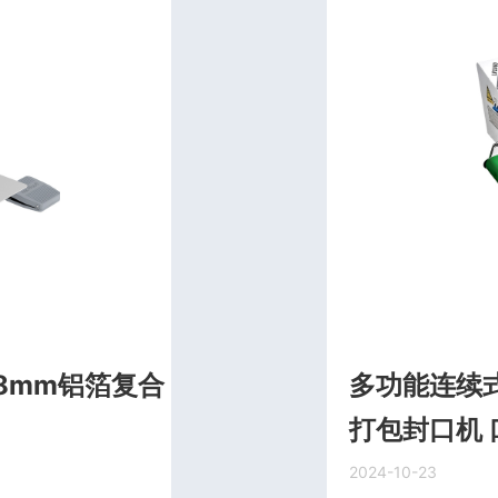
8mm铝箔复合
多功能连续
打包封口机
2024-10-23