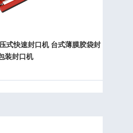
0手压式快速封口机 台式薄膜胶袋封
能包装封口机