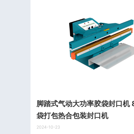
脚踏式气动大功率胶袋封口机 
袋打包热合包装封口机
2024-10-23