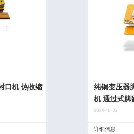
封口机 热收缩
纯铜变压器脚
机 通过式脚
2024-10-23
详细信息