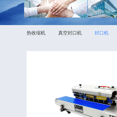
热收缩机
真空封口机
封口机