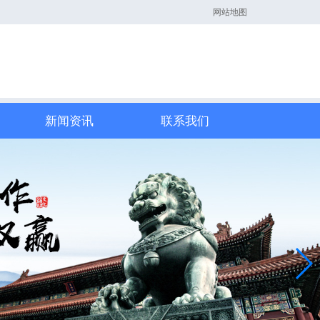
网站地图
新闻资讯
联系我们