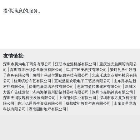
提供满意的服务。
友情链接:
深圳市腾为电子商务有限公司
|
江阴市金浩机械有限公司
|
重庆笠光航商贸有限公
司
|
深圳市康乐顺饮食服务有限公司
|
深圳市民美科技有限公司
|
繁峙县放牛娃电
子商务有限公司
|
泉州丰泽融付通信息科技有限公司
|
北京乐成嘉业塑料模具有限
公司
|
杭州缤纷布艺有限公司
|
宣城盛世欢歌电子工艺品有限公司
|
山东路易达新
材料有限公司
|
徐州电鹿网络科技有限公司
|
惠州市盈粒来建材有限公司
|
新城区
方圆广告经营部
|
济南海纳百川防辐射器材有限公司
|
深圳市嘉鹏钟表有限公司
|
深圳天润玫瑰科技发展有限公司
|
上海翔剑实业有限公司
|
深圳市东方复兴科技有
限公司
|
临沂亿通再生资源有限公司
|
成都彼初教育咨询有限公司
|
山东奥星网络
科技有限公司
|
湖南固耐地坪有限公司
|