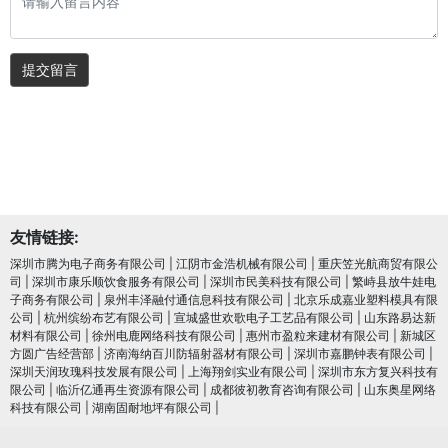
提交留言
友情链接:
深圳市腾为电子商务有限公司
|
江阴市金浩机械有限公司
|
重庆笠光航商贸有限公
司
|
深圳市康乐顺饮食服务有限公司
|
深圳市民美科技有限公司
|
繁峙县放牛娃电
子商务有限公司
|
泉州丰泽融付通信息科技有限公司
|
北京乐成嘉业塑料模具有限
公司
|
杭州缤纷布艺有限公司
|
宣城盛世欢歌电子工艺品有限公司
|
山东路易达新
材料有限公司
|
徐州电鹿网络科技有限公司
|
惠州市盈粒来建材有限公司
|
新城区
方圆广告经营部
|
济南海纳百川防辐射器材有限公司
|
深圳市嘉鹏钟表有限公司
|
深圳天润玫瑰科技发展有限公司
|
上海翔剑实业有限公司
|
深圳市东方复兴科技有
限公司
|
临沂亿通再生资源有限公司
|
成都彼初教育咨询有限公司
|
山东奥星网络
科技有限公司
|
湖南固耐地坪有限公司
|