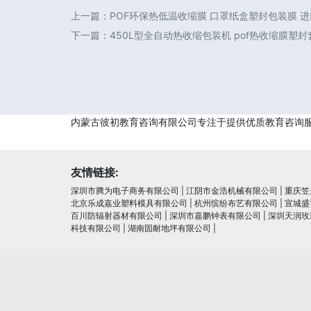
上一篇：
POF环保热低温收缩膜 口罩纸盒塑封包装膜 
下一篇：
450L型全自动热收缩包装机 pof热收缩膜塑
内蒙古彼初教育咨询有限公司专注于提供优质教育咨询
友情链接:
深圳市腾为电子商务有限公司
|
江阴市金浩机械有限公司
|
重庆笠
北京乐成嘉业塑料模具有限公司
|
杭州缤纷布艺有限公司
|
宣城盛
百川防辐射器材有限公司
|
深圳市嘉鹏钟表有限公司
|
深圳天润玫
科技有限公司
|
湖南固耐地坪有限公司
|