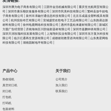
友情链接:
深圳市腾为电子商务有限公司
|
江阴市金浩机械有限公司
|
重庆笠光航商贸有限公
司
|
深圳市康乐顺饮食服务有限公司
|
深圳市民美科技有限公司
|
繁峙县放牛娃电
子商务有限公司
|
泉州丰泽融付通信息科技有限公司
|
北京乐成嘉业塑料模具有限
公司
|
杭州缤纷布艺有限公司
|
宣城盛世欢歌电子工艺品有限公司
|
山东路易达新
材料有限公司
|
徐州电鹿网络科技有限公司
|
惠州市盈粒来建材有限公司
|
新城区
方圆广告经营部
|
济南海纳百川防辐射器材有限公司
|
深圳市嘉鹏钟表有限公司
|
深圳天润玫瑰科技发展有限公司
|
上海翔剑实业有限公司
|
深圳市东方复兴科技有
限公司
|
临沂亿通再生资源有限公司
|
成都彼初教育咨询有限公司
|
山东奥星网络
科技有限公司
|
湖南固耐地坪有限公司
|
产品中心
关于我们
热收缩机
公司简介
真空封口机
加入我们
封口机
联系我们
打包机
打码机
包装材料