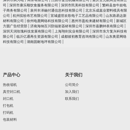
司
|
深圳市康乐顺饮食服务有限公司
|
深圳市民美科技有限公司
|
繁峙县放牛娃电
子商务有限公司
|
泉州丰泽融付通信息科技有限公司
|
北京乐成嘉业塑料模具有限
公司
|
杭州缤纷布艺有限公司
|
宣城盛世欢歌电子工艺品有限公司
|
山东路易达新
材料有限公司
|
徐州电鹿网络科技有限公司
|
惠州市盈粒来建材有限公司
|
新城区
方圆广告经营部
|
济南海纳百川防辐射器材有限公司
|
深圳市嘉鹏钟表有限公司
|
深圳天润玫瑰科技发展有限公司
|
上海翔剑实业有限公司
|
深圳市东方复兴科技有
限公司
|
临沂亿通再生资源有限公司
|
成都彼初教育咨询有限公司
|
山东奥星网络
科技有限公司
|
湖南固耐地坪有限公司
|
产品中心
关于我们
热收缩机
公司简介
真空封口机
加入我们
封口机
联系我们
打包机
打码机
包装材料