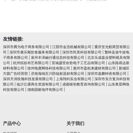
友情链接:
深圳市腾为电子商务有限公司
|
江阴市金浩机械有限公司
|
重庆笠光航商贸有限公
司
|
深圳市康乐顺饮食服务有限公司
|
深圳市民美科技有限公司
|
繁峙县放牛娃电
子商务有限公司
|
泉州丰泽融付通信息科技有限公司
|
北京乐成嘉业塑料模具有限
公司
|
杭州缤纷布艺有限公司
|
宣城盛世欢歌电子工艺品有限公司
|
山东路易达新
材料有限公司
|
徐州电鹿网络科技有限公司
|
惠州市盈粒来建材有限公司
|
新城区
方圆广告经营部
|
济南海纳百川防辐射器材有限公司
|
深圳市嘉鹏钟表有限公司
|
深圳天润玫瑰科技发展有限公司
|
上海翔剑实业有限公司
|
深圳市东方复兴科技有
限公司
|
临沂亿通再生资源有限公司
|
成都彼初教育咨询有限公司
|
山东奥星网络
科技有限公司
|
湖南固耐地坪有限公司
|
产品中心
关于我们