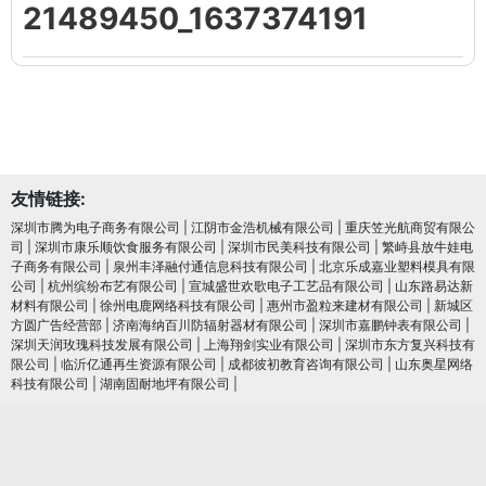
21489450_1637374191
友情链接:
深圳市腾为电子商务有限公司
|
江阴市金浩机械有限公司
|
重庆笠光航商贸有限公
司
|
深圳市康乐顺饮食服务有限公司
|
深圳市民美科技有限公司
|
繁峙县放牛娃电
子商务有限公司
|
泉州丰泽融付通信息科技有限公司
|
北京乐成嘉业塑料模具有限
公司
|
杭州缤纷布艺有限公司
|
宣城盛世欢歌电子工艺品有限公司
|
山东路易达新
材料有限公司
|
徐州电鹿网络科技有限公司
|
惠州市盈粒来建材有限公司
|
新城区
方圆广告经营部
|
济南海纳百川防辐射器材有限公司
|
深圳市嘉鹏钟表有限公司
|
深圳天润玫瑰科技发展有限公司
|
上海翔剑实业有限公司
|
深圳市东方复兴科技有
限公司
|
临沂亿通再生资源有限公司
|
成都彼初教育咨询有限公司
|
山东奥星网络
科技有限公司
|
湖南固耐地坪有限公司
|